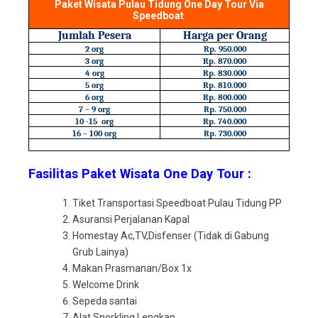
Paket Wisata Pulau Tidung One Day Tour Via
Speedboat
Jumlah Pesera
Harga per Orang
2 org
Rp. 950.000
3 org
Rp. 870.000
4 org
Rp. 830.000
5 org
Rp. 810.000
6 org
Rp. 800.000
7 – 9 org
Rp. 750.000
10 -15 org
Rp. 740.000
16 – 100 org
Rp. 730.000
Fasilitas Paket Wisata One Day Tour :
Tiket Transportasi Speedboat Pulau Tidung PP
Asuransi Perjalanan Kapal
Homestay Ac,TV,Disfenser (Tidak di Gabung
Grub Lainya)
Makan Prasmanan/Box 1x
Welcome Drink
Sepeda santai
Alat Snorkling Lengkap